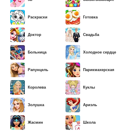
Раскраски
Готовка
Доктор
Свадьба
Больница
Холодное сердце
Рапунцель
Парикмахерская
Королева
Куклы
Золушка
Ариэль
Жасмин
Школа