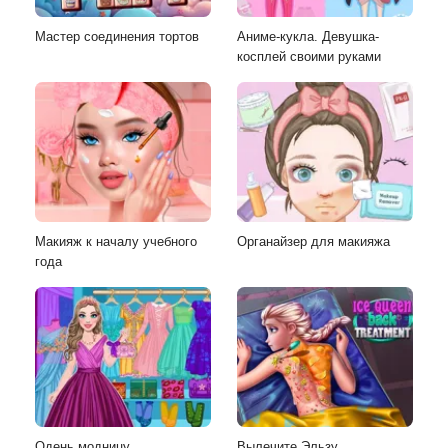
Мастер соединения тортов
Аниме-кукла. Девушка-
косплей своими руками
Макияж к началу учебного
Органайзер для макияжа
года
Одень модницу
Вылечите Эльзу