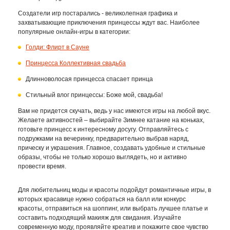
Создатели игр постарались - великолепная графика и
захватывающие приключения принцессы ждут вас. Наиболее
популярные онлайн-игры в категории:
Голди: Флирт в Сауне
Принцесса Коллективная свадьба
Длинноволосая принцесса спасает принца
Стильный влог принцессы: Боже мой, свадьба!
Вам не придется скучать, ведь у нас имеются игры на любой вкус.
Желаете активностей – выбирайте Зимнее катание на коньках,
готовьте принцесс к интересному досугу. Отправляйтесь с
подружками на вечеринку, предварительно выбрав наряд,
прическу и украшения. Главное, создавать удобные и стильные
образы, чтобы не только хорошо выглядеть, но и активно
провести время.
Для любительниц моды и красоты подойдут романтичные игры, в
которых красавице нужно собраться на балл или конкурс
красоты, отправиться на шоппинг, или выбрать лучшее платье и
составить подходящий макияж для свидания. Изучайте
современную моду, проявляйте креатив и покажите свое чувство