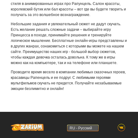
стиля в анимированных играх про Рапунцель. Салон красоты,
королевский бутик или бал красоты – вот где вы будете творить и
получать за это волшебное вознаграждение.
Небольшие задания и увлекательный сюжет не дадут скучать.
Есть желание решать сложные задачи – выбирайте игру
Принцесса в походе, принимайте решения и тренируйте
логическое мышление. Бесплатные онлайн-игры представлены и
в других жанрах, ознакомиться с которыми вы можете на нашем
сайте. Преимущество наших игр - большой выбор сюжетов,
чтобы каждая девочка осталась довольна. К тому же в игры
можно как на компьютере, так и на телефоне или планшете.
Проводите время весело в компании любимых сказочных героев,
красавицы Рапенцель и ее подруг. С любимыми героями
мультфильмов скучать не придется. Получайте незабываемые
эмоции безлимитно и онлайн!
RU - Русский