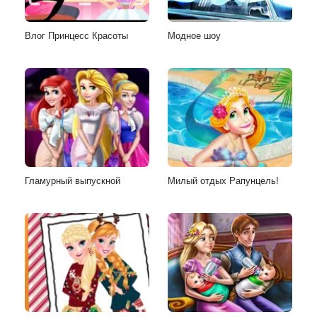
Влог Принцесс Красоты
Модное шоу
Гламурный выпускной
Милый отдых Рапунцель!