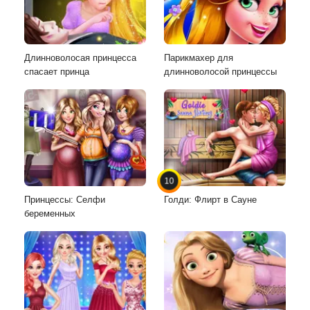
Длинноволосая принцесса
Парикмахер для
спасает принца
длинноволосой принцессы
10
Принцессы: Селфи
Голди: Флирт в Сауне
беременных