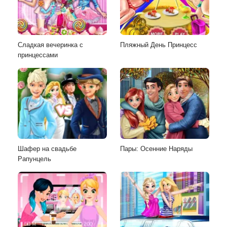
Сладкая вечеринка с
Пляжный День Принцесс
принцессами
Шафер на свадьбе
Пары: Осенние Наряды
Рапунцель