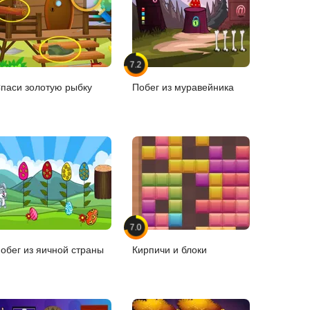
7.2
паси золотую рыбку
Побег из муравейника
7.0
обег из яичной страны
Кирпичи и блоки