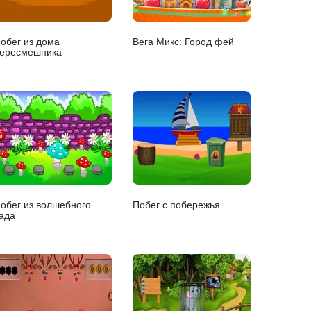
обег из дома
Вега Микс: Город фей
ересмешника
обег из волшебного
Побег с побережья
ада