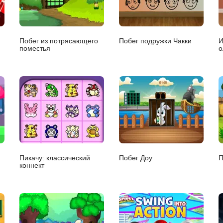
Побег из потрясающего
Побег подружки Чакки
И
поместья
о
Пикачу: классический
Побег Доу
П
коннект