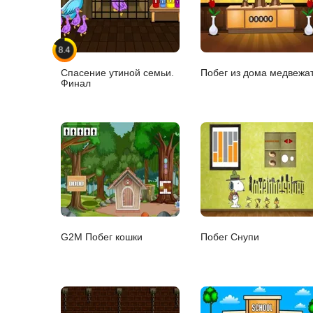
8.4
Спасение утиной семьи.
Побег из дома медвежа
Финал
G2M Побег кошки
Побег Снупи