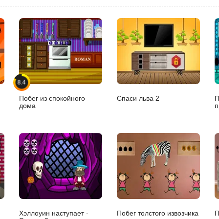
8.4
Побег из спокойного
Спаси льва 2
П
дома
п
Хэллоуин наступает -
Побег толстого извозчика
П