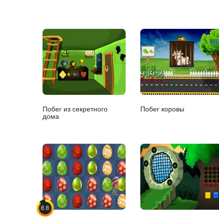
Побег из секретного
Побег коровы
дома
8.8