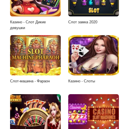
Казино - Слот Дикие
Слот замка 2020
девушки
Слот-машина - Фараон
Казино - Слоты