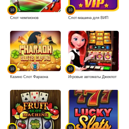
10
10
Слот чемпионов
Слот-машина для ВИП
10
10
Казино Слот Фараона
Игровые автоматы Джекпот
10
10