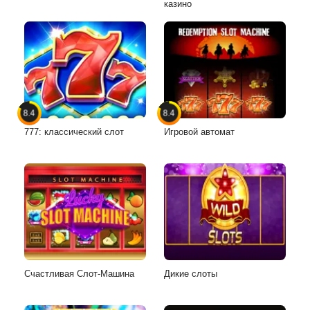
казино
8.4
8.4
777: классический слот
Игровой автомат
Счастливая Слот-Машина
Дикие слоты