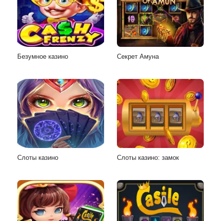
Безумное казино
Секрет Амуна
Слоты казино
Слоты казино: замок