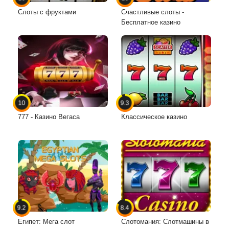
Слоты с фруктами
Счастливые слоты -
Бесплатное казино
10
9.3
777 - Казино Вегаса
Классическое казино
9.2
8.4
Египет: Мега слот
Слотомания: Слотмашины в