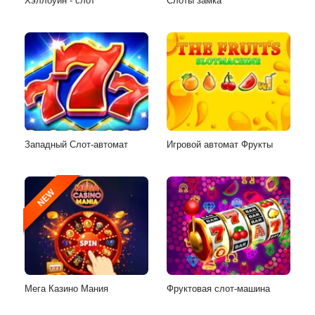
Хэллоуин - слот
Слоты замка
Западный Слот-автомат
Игровой автомат Фрукты
NEW
Мега Казино Мания
Фруктовая слот-машина