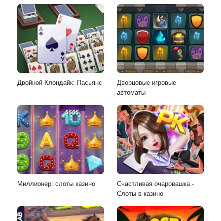
Двойной Клондайк: Пасьянс
Дворцовые игровые
автоматы
Миллионер: слоты казино
Счастливая очаровашка -
Слоты в казино