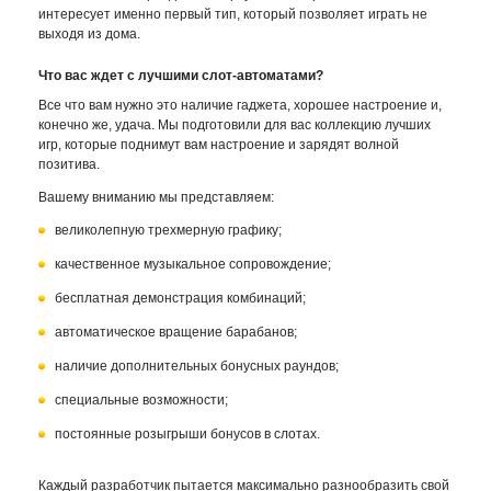
интересует именно первый тип, который позволяет играть не
выходя из дома.
Что вас ждет с лучшими слот-автоматами?
Все что вам нужно это наличие гаджета, хорошее настроение и,
конечно же, удача. Мы подготовили для вас коллекцию лучших
игр, которые поднимут вам настроение и зарядят волной
позитива.
Вашему вниманию мы представляем:
великолепную трехмерную графику;
качественное музыкальное сопровождение;
бесплатная демонстрация комбинаций;
автоматическое вращение барабанов;
наличие дополнительных бонусных раундов;
специальные возможности;
постоянные розыгрыши бонусов в слотах.
Каждый разработчик пытается максимально разнообразить свой