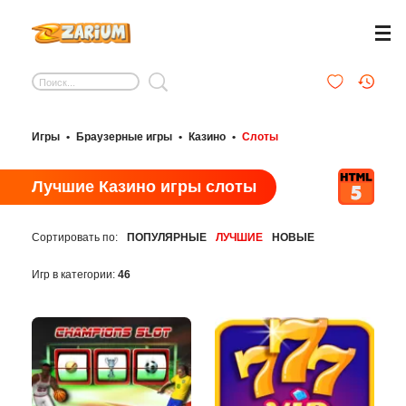
Игры
•
Браузерные игры
•
Казино
•
Слоты
Лучшие Казино игры слоты
Сортировать по:
ПОПУЛЯРНЫЕ
ЛУЧШИЕ
НОВЫЕ
Игр в категории:
46