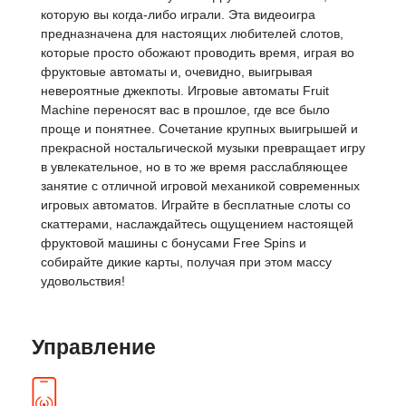
которую вы когда-либо играли. Эта видеоигра
предназначена для настоящих любителей слотов,
которые просто обожают проводить время, играя во
фруктовые автоматы и, очевидно, выигрывая
невероятные джекпоты. Игровые автоматы Fruit
Machine переносят вас в прошлое, где все было
проще и понятнее. Сочетание крупных выигрышей и
прекрасной ностальгической музыки превращает игру
в увлекательное, но в то же время расслабляющее
занятие с отличной игровой механикой современных
игровых автоматов. Играйте в бесплатные слоты со
скаттерами, наслаждайтесь ощущением настоящей
фруктовой машины с бонусами Free Spins и
собирайте дикие карты, получая при этом массу
удовольствия!
Управление