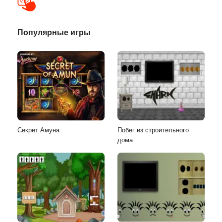
Популярные игры
Секрет Амуна
Побег из строительного
дома