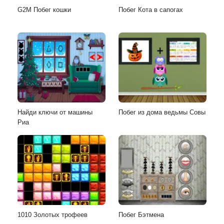
G2M Побег кошки
Побег Кота в сапогах
Найди ключи от машины
Побег из дома ведьмы Совы
Риа
1010 Золотых трофеев
Побег Бэтмена