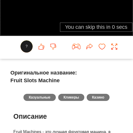
?
Оригинальное название:
Fruit Slots Machine
Казуальные
Кликеры
Казино
Описание
Fruit Machines - это лучшая фруктовая машина, в