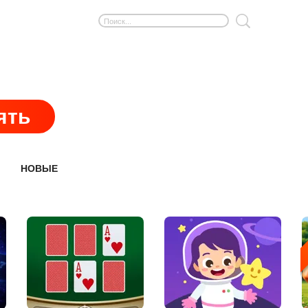
ять
НОВЫЕ