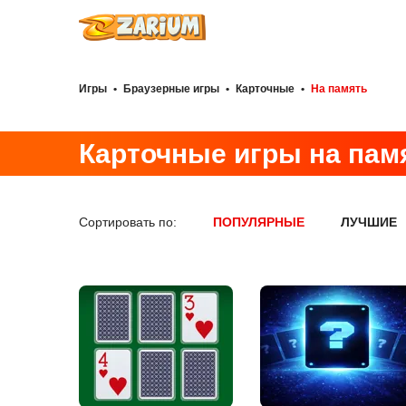
Игры
•
Браузерные игры
•
Карточные
•
На память
Карточные игры на пам
Сортировать по:
ПОПУЛЯРНЫЕ
ЛУЧШИЕ