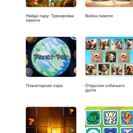
Найди пару: Тренировка
Война памяти
памяти
Планетарная пара
Открытия собачьего
дуэта