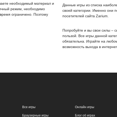
учаете необходимый материал и
Данные игры из списка наибол
мичный режим, необходимо
своей категории. Именно они 
 время ограничено. Поэтому
посетителей сайта Zarium.
Попробуйте и вы свои силы – с
пользой. Все игры данной кате
обязательна. Играйте на любом
возможность выхода в интернет
Все игры
Онлайн игры
Браузерные игры
Блог об играх