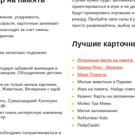
случае нужно будет запоминать
ориентироваться в игре и не д
будут премировать игровыми оч
мание, усидчивость,
рекорд. Пробуйте свои силы в р
возрасте, карточные занимают
просто развлекайтесь, выбор за
роисходит за счет смены
риятие.
Лучшие карточн
ам несколько подсказок:
Игральные карты на память
Казино Роял - Мемори
агодаря забавной анимации и
самурая, Объединение детских
Мини Планета
Милые животные в Париже
е не только милые картинки,
Игра на память: Найди совп
, Животные, Вечеринка с едой
Казино: Карты на запомина
ять, Сумасшедший Хэллоуин:
Мойко Три Мемо
 др.
Магия запоминания
сет очень интересную изюминку
 пр.
ReNumber Kids
ПейрСкейп
еобходимо попрактиковаться в