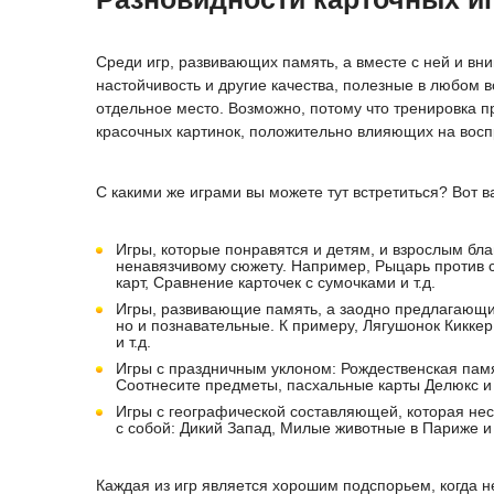
Среди игр, развивающих память, а вместе с ней и вни
настойчивость и другие качества, полезные в любом 
отдельное место. Возможно, потому что тренировка п
красочных картинок, положительно влияющих на восп
С какими же играми вы можете тут встретиться? Вот в
Игры, которые понравятся и детям, и взрослым бл
ненавязчивому сюжету. Например, Рыцарь против 
карт, Сравнение карточек с сумочками и т.д.
Игры, развивающие память, а заодно предлагающи
но и познавательные. К примеру, Лягушонок Киккер
и т.д.
Игры с праздничным уклоном: Рождественская пам
Соотнесите предметы, пасхальные карты Делюкс и
Игры с географической составляющей, которая не
с собой: Дикий Запад, Милые животные в Париже и
Каждая из игр является хорошим подспорьем, когда н