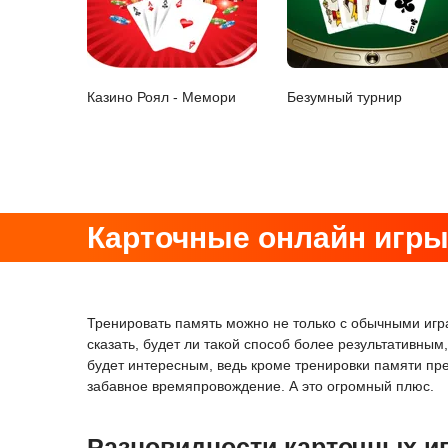
Казино Роял - Мемори
Безумный турнир
Карточные онлайн игры
Тренировать память можно не только с обычными игра
сказать, будет ли такой способ более результативным,
будет интересным, ведь кроме тренировки памяти пр
забавное времяпровождение. А это огромный плюс.
Разновидности карточных иг