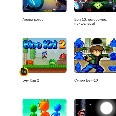
Арена котов
Бен 10: осторожно,
пришельцы!
8.6
Блу Кид 2
Супер Бен-10