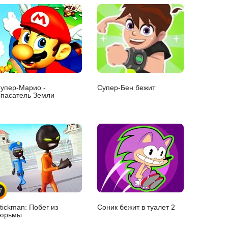
упер-Марио -
Супер-Бен бежит
пасатель Земли
7
tickman: Побег из
Соник бежит в туалет 2
юрьмы