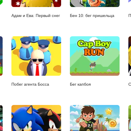
Адам и Ева: Первый снег
Бен 10: бег пришельца
П
Побег агента Босса
Бег капбоя
С