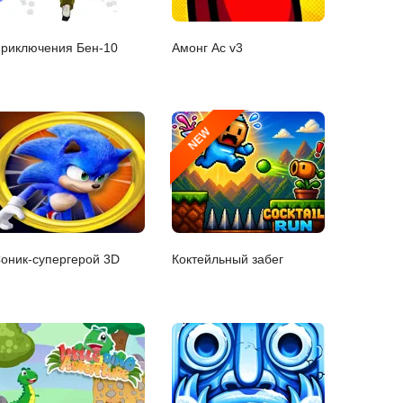
риключения Бен-10
Амонг Ас v3
NEW
оник-супергерой 3D
Коктейльный забег