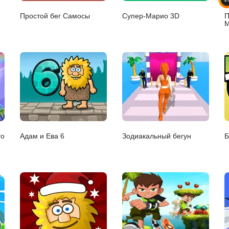
Простой бег Самосы
Супер-Марио 3D
П
М
го
Адам и Ева 6
Зодиакальный бегун
Б