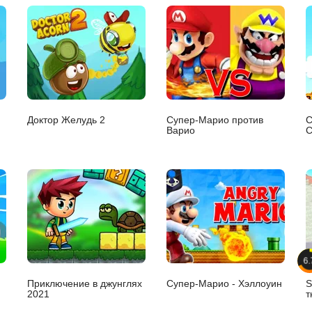
Доктор Желудь 2
Супер-Марио против
С
Варио
С
6.
Приключение в джунглях
Супер-Марио - Хэллоуин
S
2021
т