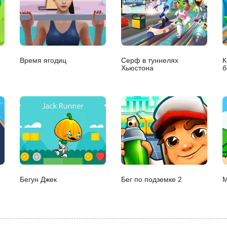
Время ягодиц
Серф в туннелях
К
Хьюстона
б
Бегун Джек
Бег по подземке 2
М