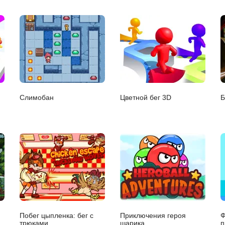
Слимобан
Цветной бег 3D
Б
Побег цыпленка: бег с
Приключения героя
Ф
трюками
шарика
п