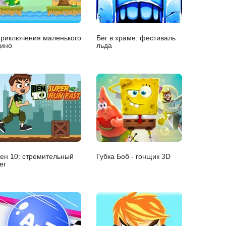
риключения маленького
Бег в храме: фестиваль
ино
льда
ен 10: стремительный
Губка Боб - гонщик 3D
ег