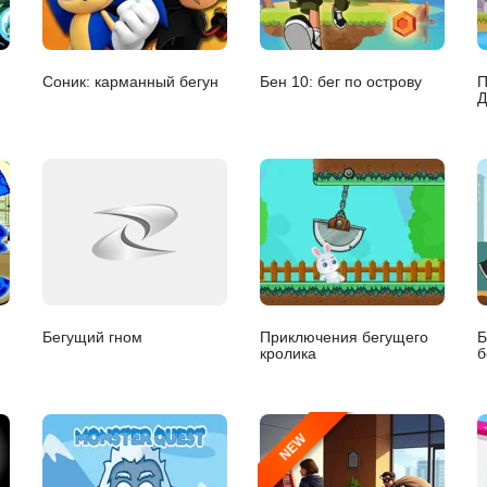
Соник: карманный бегун
Бен 10: бег по острову
П
Д
Бегущий гном
Приключения бегущего
Б
кролика
б
NEW