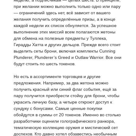
при желании можно выполнить только одно или пару
— ограничений здесь нет, всё зависит от вашего
желания получить определённые призы, а в конце
каждой недели их список обнуляется. За успешное
выполнение этих миссий всем полагаются жетоны
для обмена на полезные предметы у Туллека,
Гирадды Хатта и других дельцов. Прежде всего стоит
выделить сеты брони, включая комплекты Cunning
Plunderer, Plunderer’s Greed и Outlaw Warrior. Все они
будут стоить по шесть токенов.
Но есть в ассортименте торговцев и другие
предложения. Например, за два жетона можно
получить красный или синий флаг события, ещё за
пару получится приобрести стойку для брони, чтобы
украсить личную базу, а четыре откроют доступ к
сундуку с бонусами. Самые ценные покупки
обойдутся в суммы от 20 токенов. Именно во столько
разработчики оценили голографического ранкора,
тематическую коллекцию оружия и мистический сет
доспехов. Кто давно хотел обзавестись необычным