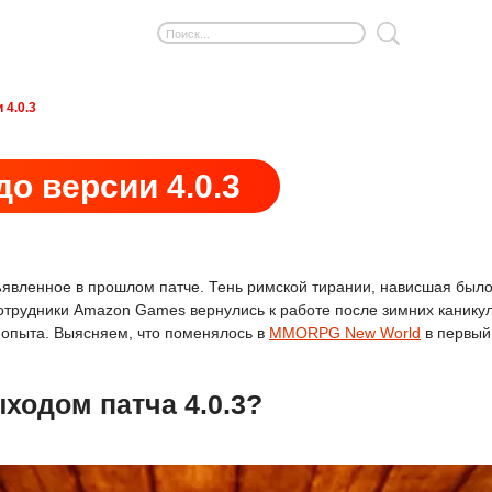
 4.0.3
о версии 4.0.3
явленное в прошлом патче. Тень римской тирании, нависшая был
отрудники Amazon Games вернулись к работе после зимних канику
 опыта. Выясняем, что поменялось в
MMORPG New World
в первый
ходом патча 4.0.3?