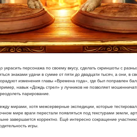
 украсить персонажа по своему вкусу, сделать скриншоты с разных 
ться знаками удачи в сумме от пяти до двадцати тысяч, а они, в с
порадуют изменения главы «Времена года», где был поправлен бала
ример, навык «Дождь стрел» у лучников не позволяет мошенничат
 преодолеть парирование.
жду мирами, хотя межсерверные экспедиции, которые тестировал
азочном мире враги перестали появляться под текстурами земли, а
тныне завершается корректно. Ещё интересно сокращение участни
одительность игры.