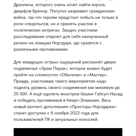
Драэлина, которого очень хочет найти король
дварфов Бренор. Попутно назревает гражданская
война, так что героям предстоит побыть не только в
роли следопытов, но и принять участие в
политических интригах. Заодно участники
расследования откроют для себя неизученный
регион на локации Нортдарк, где сразятся с
различными противниками.
Для жаждущих острых ощущений распахнёт двери
подземелье «Храм Паука», которое можно будет
пройти на сложностях «Обычная» и «Мастер».
Правда, участникам такого мероприятия надо
поднять уровень своего снаряжения как минимум до
25 000. А ещё одолеть монстров башни Габсул-Насад
и победить противников в Неирт-Эламшин. Весь
новый контент дополнения «Просторы Нортдарка»
станет доступен с 8 ноября 2022 года для
пользователей ПК и актуальных консолей.