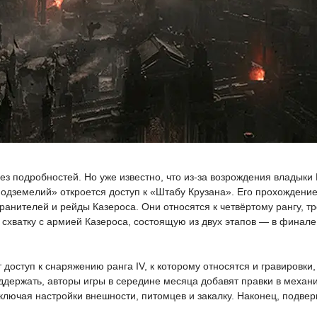
ез подробностей. Но уже известно, что из-за возрождения владыки
подземелий» откроется доступ к «Штабу Крузана». Его прохождени
ранителей и рейды Казероса. Они относятся к четвёртому рангу, т
 схватку с армией Казероса, состоящую из двух этапов — в финале
т доступ к снаряжению ранга IV, к которому относятся и гравировки
поддержать, авторы игры в середине месяца добавят правки в меха
лючая настройки внешности, питомцев и закалку. Наконец, подве