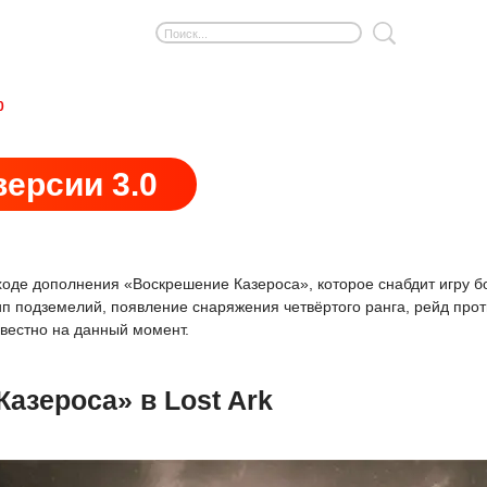
0
версии 3.0
оде дополнения «Воскрешение Казероса», которое снабдит игру б
п подземелий, появление снаряжения четвёртого ранга, рейд прот
звестно на данный момент.
азероса» в Lost Ark