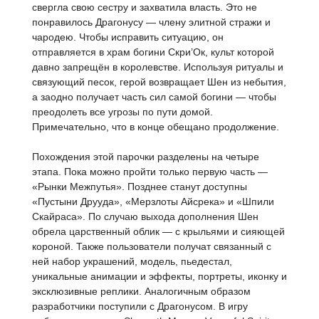
свергла свою сестру и захватила власть. Это не
понравилось Драгонусу — члену элитной стражи и
чародею. Чтобы исправить ситуацию, он
отправляется в храм богини Скри’Ок, культ которой
давно запрещён в королевстве. Используя ритуалы и
связующий песок, герой возвращает Шен из небытия,
а заодно получает часть сил самой богини — чтобы
преодолеть все угрозы по пути домой.
Примечательно, что в конце обещано продолжение.
Похождения этой парочки разделены на четыре
этапа. Пока можно пройти только первую часть —
«Рынки Межпутья». Позднее станут доступны
«Пустыни Друуда», «Мерзлоты Айсрека» и «Шпили
Скайраса». По случаю выхода дополнения Шен
обрела царственный облик — с крыльями и сияющей
короной. Также пользователи получат связанный с
ней набор украшений, модель, пьедестал,
уникальные анимации и эффекты, портреты, иконку и
эксклюзивные реплики. Аналогичным образом
разработчики поступили с Драгонусом. В игру