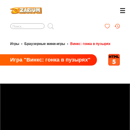
Игры
•
Браузерные мини-игры
•
Винкс: гонка в пузырях
Игра "Винкс: гонка в пузырях"