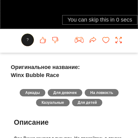
?
Оригинальное название:
Winx Bubble Race
Аркады
Для девочек
На ловкость
Казуальные
Для детей
Описание