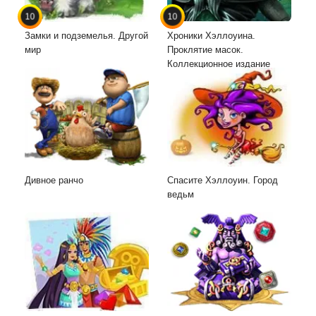
10
10
Замки и подземелья. Другой
Хроники Хэллоуина.
мир
Проклятие масок.
Коллекционное издание
Дивное ранчо
Спасите Хэллоуин. Город
ведьм