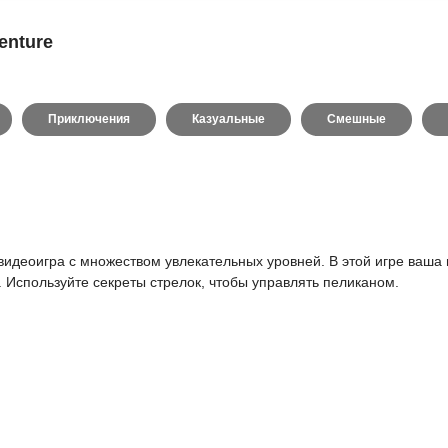
enture
Приключения
Казуальные
Смешные
идеоигра с множеством увлекательных уровней. В этой игре ваша це
 Используйте секреты стрелок, чтобы управлять пеликаном.