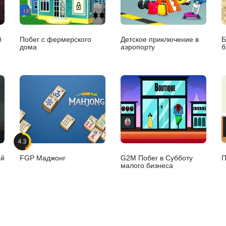
й
Побег с фермерского
Детское приключение в
Б
дома
аэропорту
б
4.3
ей
FGP Маджонг
G2M Побег в Субботу
П
малого бизнеса