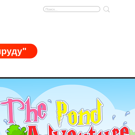
пруду"