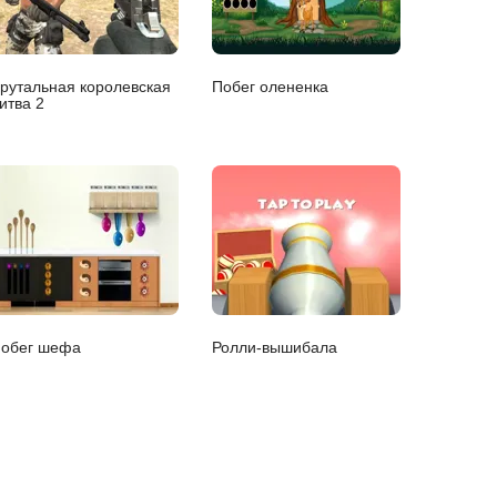
рутальная королевская
Побег олененка
итва 2
обег шефа
Ролли-вышибала