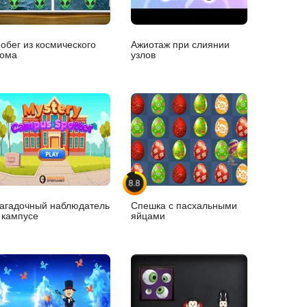
обег из космического
Ажиотаж при слиянии
ома
узлов
8.8
агадочный наблюдатель
Спешка с пасхальными
 кампусе
яйцами