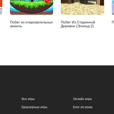
Побег из очаровательных
Побег Из Старинной
П
земель
Деревни (Эпизод 2)
Все игры
Онлайн игры
Браузерные игры
Блог об играх