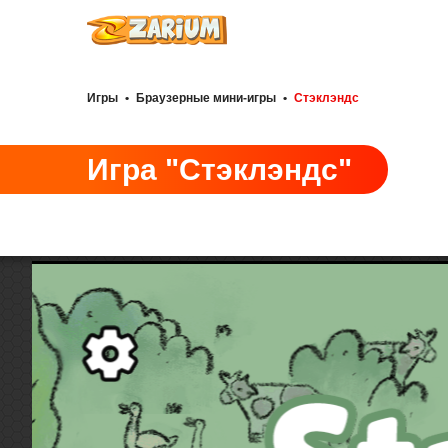
Игры
•
Браузерные мини-игры
•
Стэклэндс
Игра "Стэклэндс"