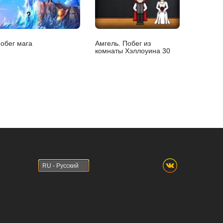
обег мага
Амгель. Побег из
комнаты Хэллоуина 30
RU - Русский