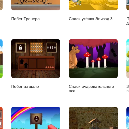
Побег Тренера
Спаси утёнка Эпизод 3
П
д
Побег из шале
Спаси очаровательного
З
пса
в