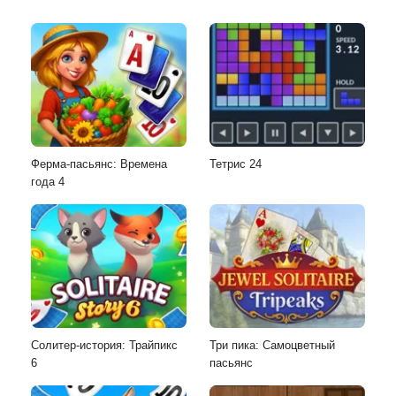
Ферма-пасьянс: Времена
Тетрис 24
года 4
Солитер-история: Трайпикс
Три пика: Самоцветный
6
пасьянс