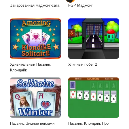
Зачарованная маджонг-сага
FGP Маджонг
Удивительный Пасьянс
Уличный побег 2
Клондайк
Пасьянс Зимние пейзажи
Пасьянс Клондайк Про