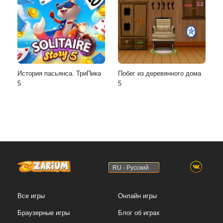
История пасьянса. ТриПика
Побег из деревянного дома
5
5
RU - Русский
Все игры
Онлайн игры
Браузерные игры
Блог об играх