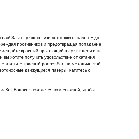
я вас! Злые приспешники хотят сжать планету до
обеждая противников и предотвращая попадание
ремещайте красный прыгающий шарик к цели и не
ли вы хотите получить удовольствие от катания
гайте и катите красный роллербол по механической
мертоносные движущиеся лазеры. Катитесь с
& Ball Bouncer покажется вам сложной, чтобы