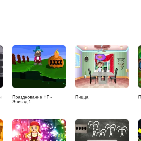
ы
Празднование НГ -
Пицца
П
Эпизод 1