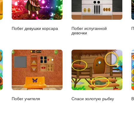
Побег девушки корсара
Побег испуганной
П
девочки
Побег учителя
Спаси золотую рыбку
В