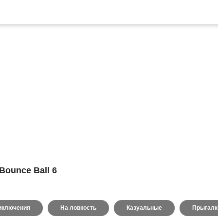
 Bounce Ball 6
иключения
На ловкость
Казуальные
Прыгалк