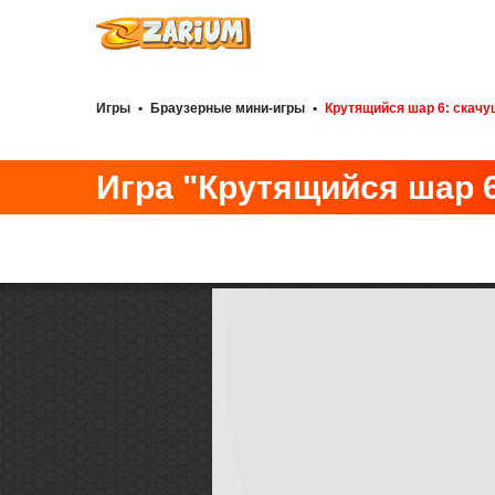
Игры
•
Браузерные мини-игры
•
Крутящийся шар 6: скачу
Игра "Крутящийся шар 6