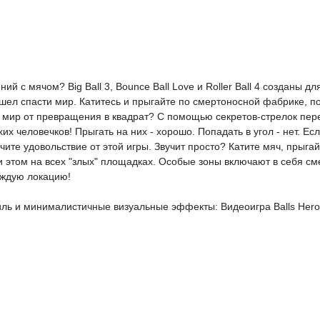
 с мячом? Big Ball 3, Bounce Ball Love и Roller Ball 4 созданы дл
ел спасти мир. Катитесь и прыгайте по смертоносной фабрике, п
и мир от превращения в квадрат? С помощью секретов-стрелок пе
хих человечков! Прыгать на них - хорошо. Попадать в угол - нет. Ес
олучите удовольствие от этой игры. Звучит просто? Катите мяч, пры
и этом на всех "злых" площадках. Особые зоны включают в себя с
аждую локацию!
ль и минималистичные визуальные эффекты: Видеоигра Balls Hero 