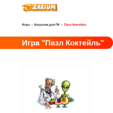
Игры
•
Казуалки для ПК
•
Пазл Коктейль
Игра "Пазл Коктейль"