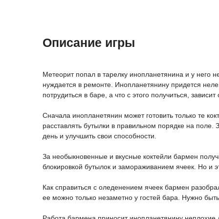
Описание игры
Метеорит попал в тарелку инопланетянина и у него н
нуждается в ремонте. Инопланетянину придется нелег
потрудиться в баре, а что с этого получиться, зависит 
Сначала инопланетянин может готовить только те кок
расставлять бутылки в правильном порядке на поле. 
день и улучшить свои способности.
За необыкновенные и вкусные коктейли бармен получа
блокировкой бутылок и замораживанием ячеек. Но и э
Как справиться с оледенением ячеек бармен разобрал
ее можно только незаметно у гостей бара. Нужно быт
Работа бармена приносит инопланетянину неплохие д