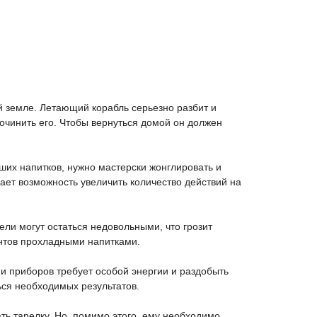
й земле. Летающий корабль серьезно разбит и
починить его. Чтобы вернуться домой он должен
ших напитков, нужно мастерски жонглировать и
ает возможность увеличить количество действий на
ли могут остаться недовольными, что грозит
ентов прохладными напитками.
 и приборов требует особой энергии и раздобыть
ься необходимых результатов.
ь тарелку. Но, помимо этого, ему необходимо