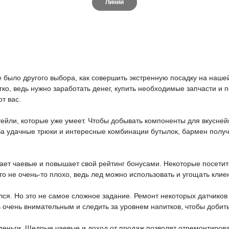
Линии
е было другого выбора, как совершить экстренную посадку на наше
ко, ведь нужно заработать денег, купить необходимые запчасти и 
от вас.
тейли, которые уже умеет. Чтобы добывать компоненты для вкусней
За удачные трюки и интересные комбинации бутылок, бармен получ
ет чаевые и повышает свой рейтинг бонусами. Некоторые посетите
то не очень-то плохо, ведь лед можно использовать и угощать кли
ся. Но это не самое сложное задание. Ремонт некоторых датчиков
ь очень внимательным и следить за уровнем напитков, чтобы добит
еньги. Щедрые чаевые и доход от продаж позволят отремонтироват