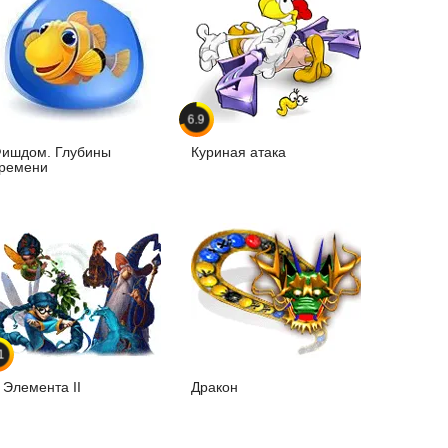
6.9
ишдом. Глубины
Куриная атака
ремени
1
 Элемента II
Дракон