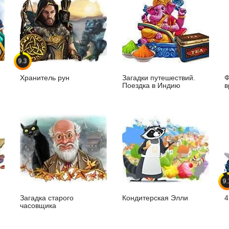
9.3
Хранитель рун
Загадки путешествий.
Ф
Поездка в Индию
в
9.
Загадка старого
Кондитерская Элли
4
часовщика