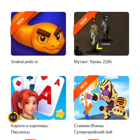
NEW
NEW
SnakeLands.io
Мутант: Кровь 2166
NEW
9.5
Короли и королевы:
Стикмен-Воины:
Пасьянсы
Супергеройский бой