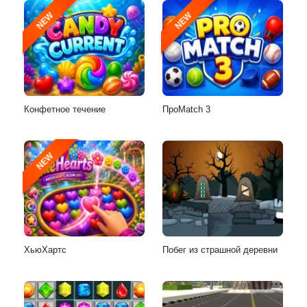
NEW
NEW
Конфетное течение
ПроMatch 3
NEW
ХьюХартс
Побег из страшной деревни