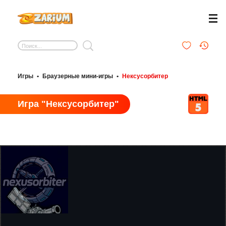
Игры
•
Браузерные мини-игры
•
Нексусорбитер
Игра "Нексусорбитер"