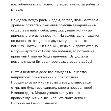
возлюбленным в опасную путешествие по загробным
мирам.
Находясь между раем и адом, заглядывая к алтарям
древних божеств и оказывая помощь зачарованным
существам найти себя, девушка узнает истинную
причину этого исчезновения. На самом деле, гадалка
не виновата, все дело в двух могущественных
богинях - Катрины и Сальмы, ведь они сражаются за
могучий артефакт. Если Зло победит, то больше наш
привычный мир не будет прежним. Вы должны
помочь спасти Витора и восторжествовать добру!
В этом нелёгком деле вас ожидает множество
неприятных приключений и препятствий.
Продвигаясь по миру мёртвых все дальше, ваши
открытия будут все удивительнее и невероятнее!
Именно здесь Мария узнала тайну своего
происхождения и выяснила, что знакомство с
Витором не было случайно!