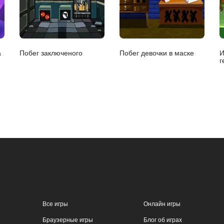
а
Побег заключеного
Побег девочки в маске
И
г
Все игры
Онлайн игры
Браузерные игры
Блог об играх