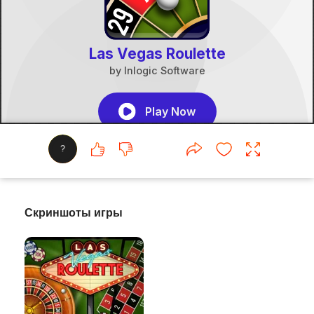
?
Скриншоты игры