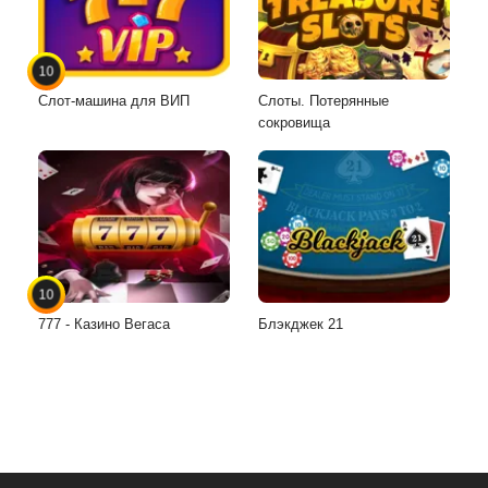
10
Слот-машина для ВИП
Слоты. Потерянные
сокровища
10
777 - Казино Вегаса
Блэкджек 21