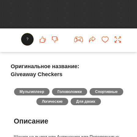
?
Оригинальное название:
Giveaway Checkers
Мультиплеер
Головоломки
Спортивные
Логические
Для двоих
Описание
Шашки на вылет или Антишашки или Перевернутые