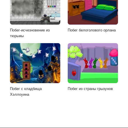
Побег-исчезновение из
Побег белоголового орлана
тюрьмы
Побег с кладбища
Побег из страны грызунов
Хэллоуина