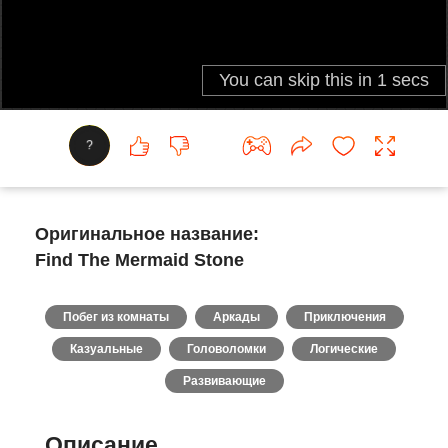
?
Оригинальное название:
Find The Mermaid Stone
Побег из комнаты
Аркады
Приключения
Казуальные
Головоломки
Логические
Развивающие
Описание