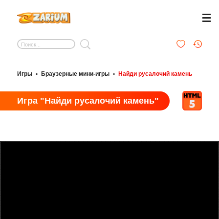
Игры
•
Браузерные мини-игры
•
Найди русалочий камень
Игра "Найди русалочий камень"