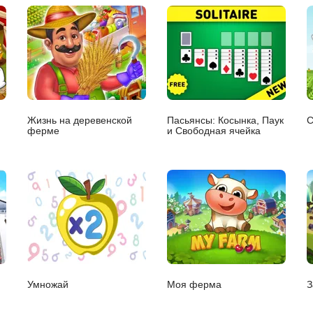
Жизнь на деревенской
Пасьянсы: Косынка, Паук
С
ферме
и Свободная ячейка
Умножай
Моя ферма
З