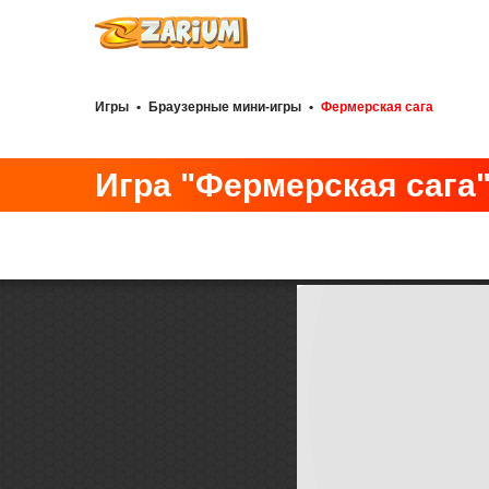
Игры
•
Браузерные мини-игры
•
Фермерская сага
Игра "Фермерская сага