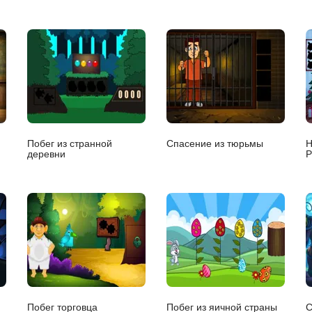
Побег из странной
Спасение из тюрьмы
Н
деревни
Р
Побег торговца
Побег из яичной страны
С