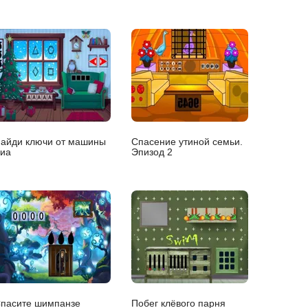
айди ключи от машины
Спасение утиной семьи.
иа
Эпизод 2
пасите шимпанзе
Побег клёвого парня