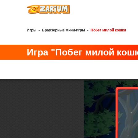
Игры
•
Браузерные мини-игры
•
Побег милой кошки
Игра "Побег милой кош