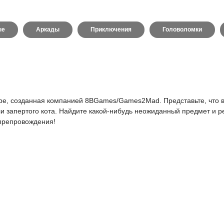
ые
Аркады
Приключения
Головоломки
escape, созданная компанией 8BGames/Games2Mad. Представьте, что
и запертого кота. Найдите какой-нибудь неожиданный предмет и р
япрепровождения!