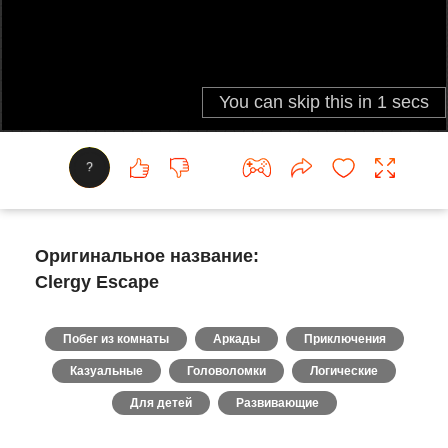
?
Оригинальное название:
Clergy Escape
Побег из комнаты
Аркады
Приключения
Казуальные
Головоломки
Логические
Для детей
Развивающие