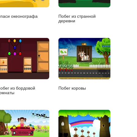
паси океонографа
Побег из странной
деревни
обег из бордовой
Побег коровы
омнаты