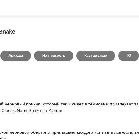
 Snake
Аркады
На ловкость
Казуальные
.IO
 неоновый прикид, который так и сияет в темноте и привлекает т
 Classic Neon Snake на Zarium.
яркой неоновой обёртке и приглашает каждого испытать ловкость, в
рию.