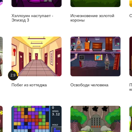
Хэллоуин наступает -
Исчезновение золотой
С
Эпизод 3
короны
2.9
Побег из коттеджа
Освободи человека
П
к