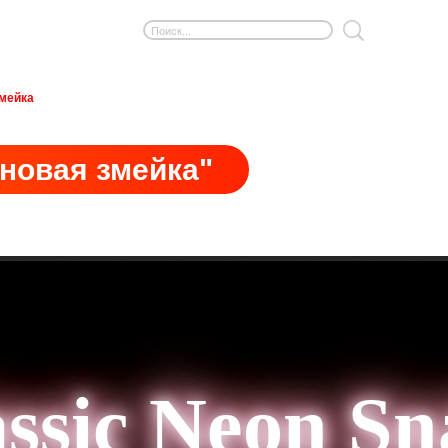
змейка
новая змейка"