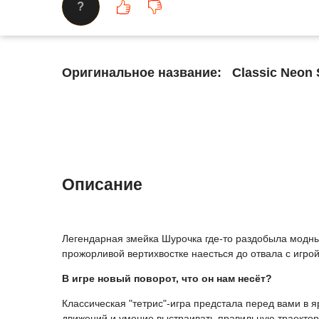
?
Оригинальное название:
Classic Neon
Описание
Легендарная змейка Шурочка где-то раздобыла модный
прожорливой вертихвостке наесться до отвала с игрой
В игре новый поворот, что он нам несёт?
Классическая "тетрис"-игра предстала перед вами в 
движений и умение выстраивать правильную траекто