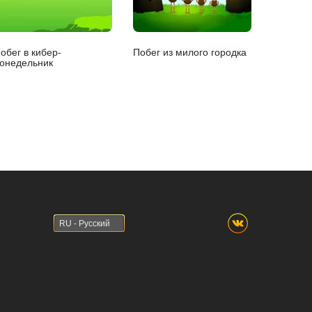
обег в кибер-
Побег из милого городка
онедельник
RU - Русский