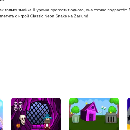
Как только змейка Шурочка проглотит одного, она тотчас подрастёт
петита с игрой Classic Neon Snake на Zarium!