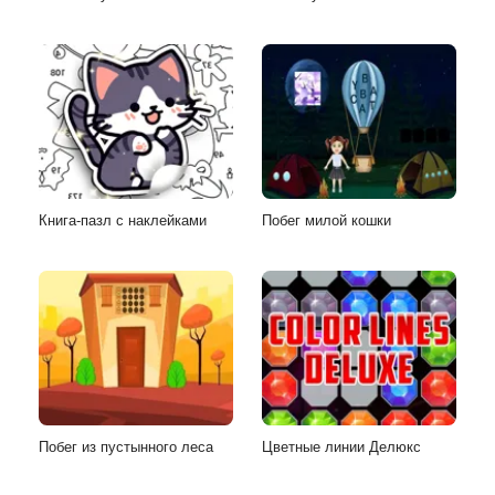
Книга-пазл с наклейками
Побег милой кошки
Побег из пустынного леса
Цветные линии Делюкс