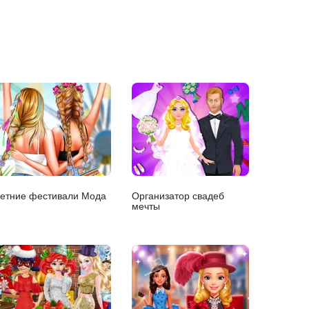
етние фестивали Мода
Организатор свадеб
мечты