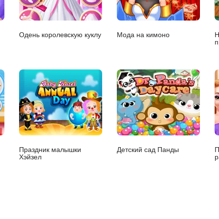
Одень королевскую куклу
Мода на кимоно
Н
п
ю
Праздник малышки
Детский сад Панды
П
Хэйзел
р