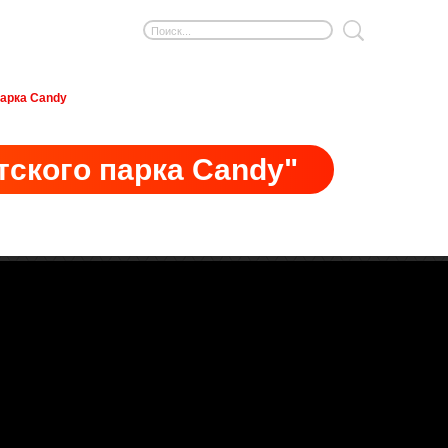
парка Candy
тского парка Candy"