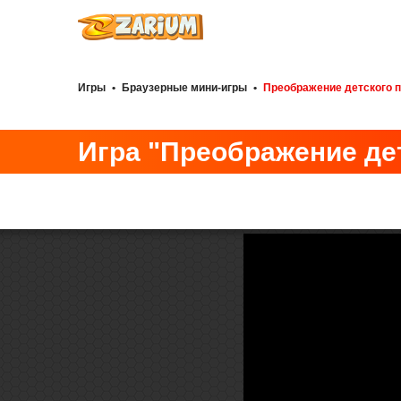
Игры
•
Браузерные мини-игры
•
Преображение детского 
Игра "Преображение де