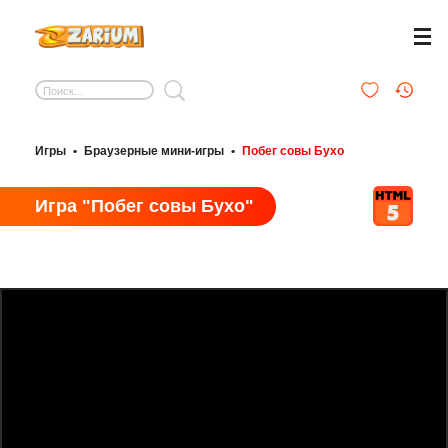
Игры
•
Браузерные мини-игры
•
Побег совы Бухо
Игра "Побег совы Бухо"