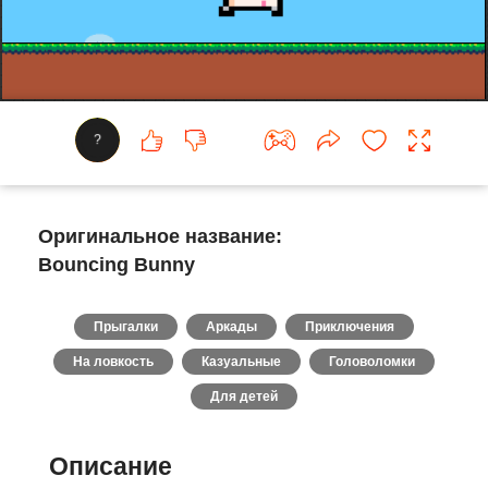
?
Оригинальное название:
Bouncing Bunny
Прыгалки
Аркады
Приключения
На ловкость
Казуальные
Головоломки
Для детей
Описание