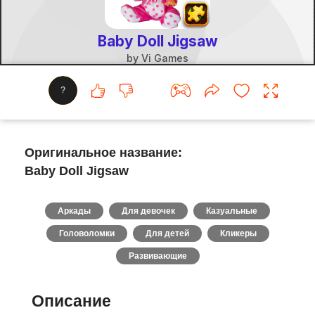
?
Оригинальное название:
Baby Doll Jigsaw
Аркады
Для девочек
Казуальные
Головоломки
Для детей
Кликеры
Развивающие
Описание