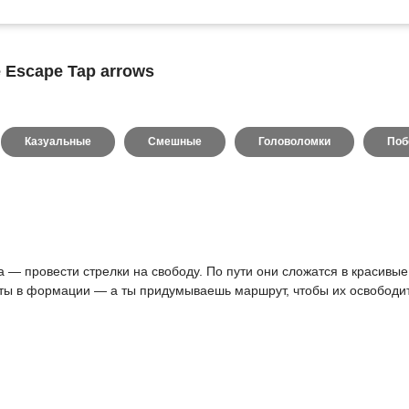
 Escape Tap arrows
Казуальные
Смешные
Головоломки
Поб
ча — провести стрелки на свободу. По пути они сложатся в красив
ты в формации — а ты придумываешь маршрут, чтобы их освободить