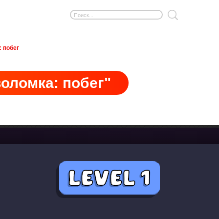
 побег
оломка: побег"