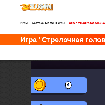
Игры
•
Браузерные мини-игры
•
Стрелочная головоломка:
Игра "Стрелочная голов