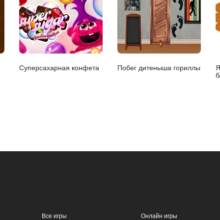
Суперсахарная конфета
Побег дитеныша гориллы
Я
б
Все игры
Онлайн игры