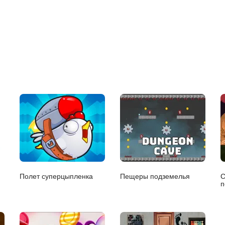
Полет суперцыпленка
Пещеры подземелья
С
п