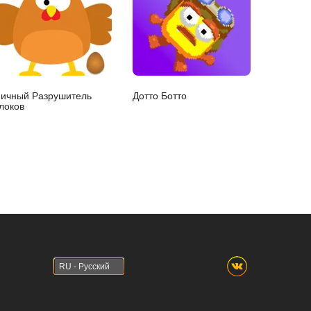
ичный Разрушитель
Дотто Ботто
локов
RU - Русский