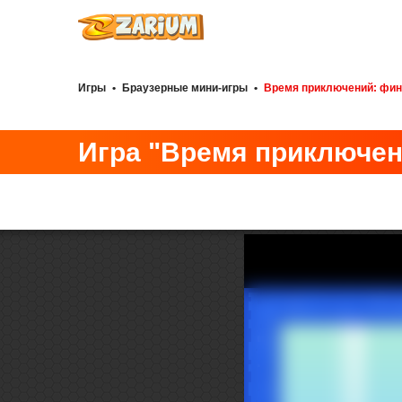
Игры
•
Браузерные мини-игры
•
Время приключений: фин
Игра "Время приключен