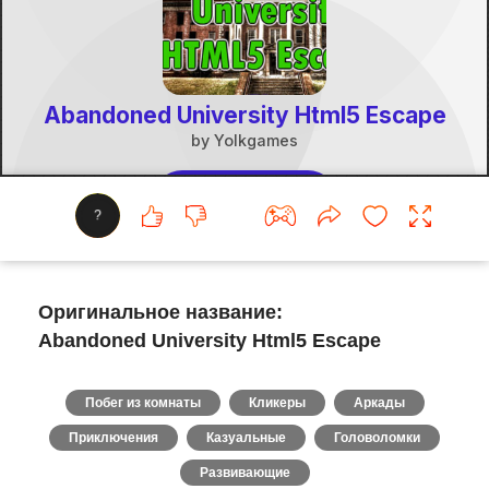
?
Оригинальное название:
Abandoned University Html5 Escape
Побег из комнаты
Кликеры
Аркады
Приключения
Казуальные
Головоломки
Развивающие