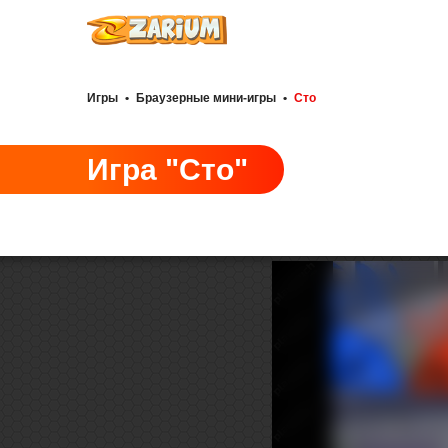
Игры
•
Браузерные мини-игры
•
Сто
Игра "Сто"