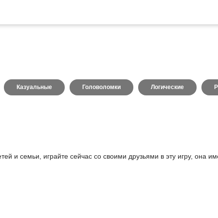
Казуальные
Головоломки
Логические
Р
ей и семьи, играйте сейчас со своими друзьями в эту игру, она и