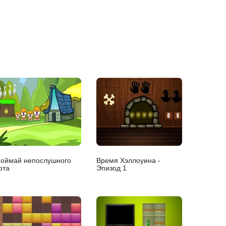
оймай непослушного
Время Хэллоуина -
ота
Эпизод 1