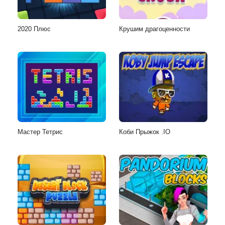
2020 Плюс
Крушим драгоценности
Мастер Тетрис
Коби Прыжок .IO