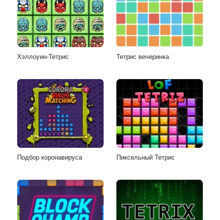
Хэллоуин-Тетрис
Тетрис вечеринка
Подбор коронавируса
Пиксельный Тетрис