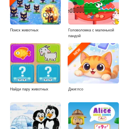
Поиск животных
Головоломка с маленькой
пандой
NEW
Найди пару животных
Джиглсо