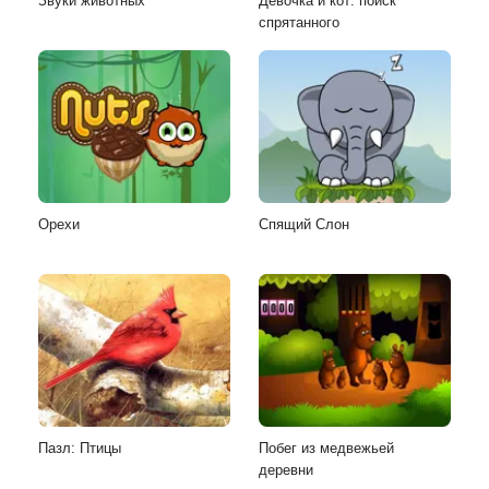
Звуки животных
Девочка и кот: поиск
спрятанного
Орехи
Спящий Слон
Пазл: Птицы
Побег из медвежьей
деревни