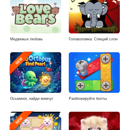
Медвежья любовь
Головоломка: Спящий слон
NEW
Осьминог, найди жемчуг
Разблокируйте болты
NEW