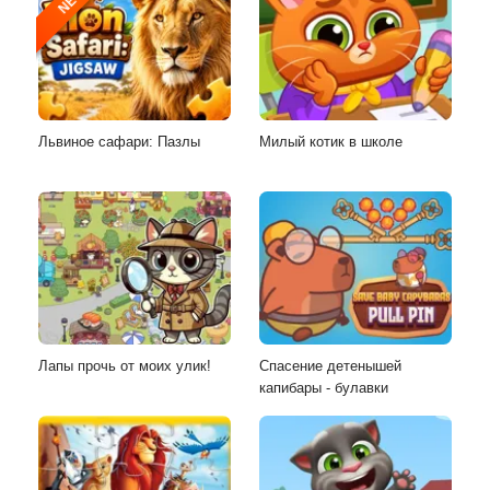
NEW
Львиное сафари: Пазлы
Милый котик в школе
Лапы прочь от моих улик!
Спасение детенышей
капибары - булавки