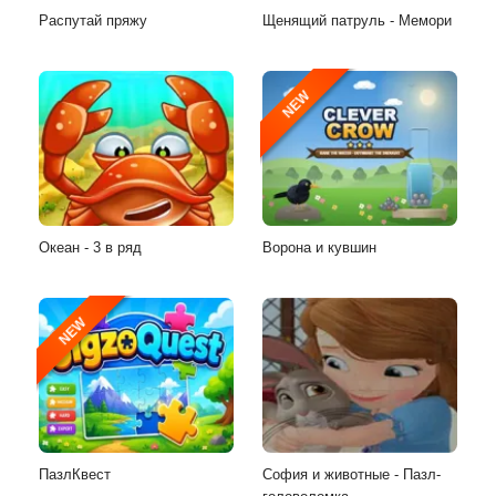
Распутай пряжу
Щенящий патруль - Мемори
NEW
Океан - 3 в ряд
Ворона и кувшин
NEW
ПазлКвест
София и животные - Пазл-