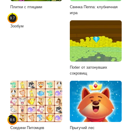
Плитки с птицами
Свинка Пеппа: клубничная
игра
9.7
Зообум
Побег от затонувших
сокровищ
8.6
Соедини Питомцев
Прыгучий лес