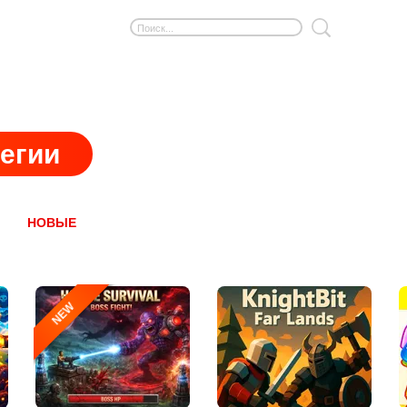
егии
НОВЫЕ
NEW