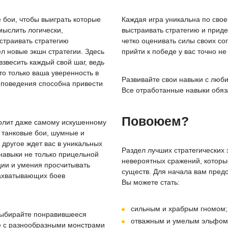
бои, чтобы выиграть которые
Каждая игра уникальна по свое
мыслить логически,
выстраивать стратегию и прид
страивать стратегию
четко оценивать силы своих со
л новые экшн стратегии. Здесь
прийти к победе у вас точно не
взвесить каждый свой шаг, ведь
то только ваша уверенность в
Развивайте свои навыки с люби
 поведения способна привести
Все отработанные навыки обяз
Повоюем?
олит даже самому искушенному
 танковые бои, шумные и
 другое ждет вас в уникальных
Раздел лучших стратегических 
навыки не только прицельной
невероятных сражений, которы
ции и умения просчитывать
существ. Для начала вам предс
захватывающих боев
Вы можете стать:
сильным и храбрым гномом;
 выбирайте понравившееся
отважным и умелым эльфом
е с разнообразными монстрами