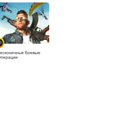
0
есконечные Боевые
перации