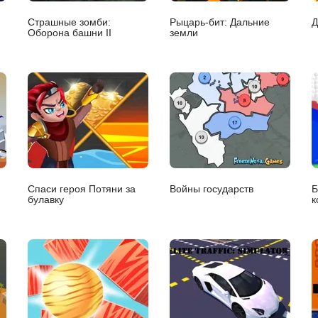
Страшные зомби:
Рыцарь-бит: Дальние
Д
Оборона башни II
земли
Спаси героя Потяни за
Войны государств
Б
булавку
к