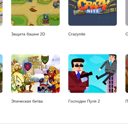
Защита башни 2D
Crazynite
О
Эпическая битва
Господин Пуля 2
П