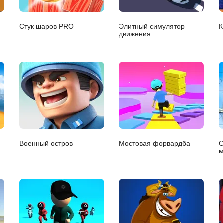
Стук шаров PRO
Элитный симулятор
К
движения
Военный остров
Мостовая форвардба
С
м