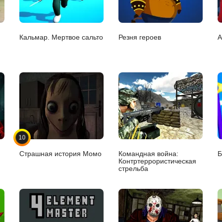
Кальмар. Мертвое сальто
Резня героев
А
10
Страшная история Момо
Командная война:
Б
Контртеррористическая
стрельба