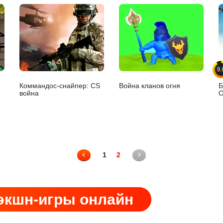
9.
Коммандос-снайпер: CS
Война кланов огня
Б
война
О
1
2
экшн-игры онлайн