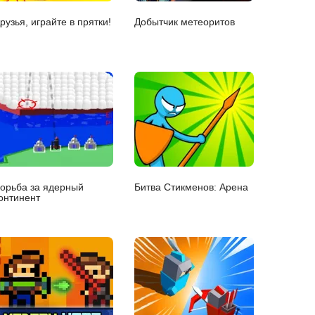
рузья, играйте в прятки!
Добытчик метеоритов
орьба за ядерный
Битва Стикменов: Арена
онтинент