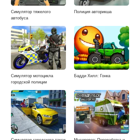
Симулятор тяжелого
Полиция авторикша
автобуса
Симулятор мотоцикла
Бадди Хилл: Гонка
городской полиции
Симулятор городского такси
Мусоровоз: Переработка и