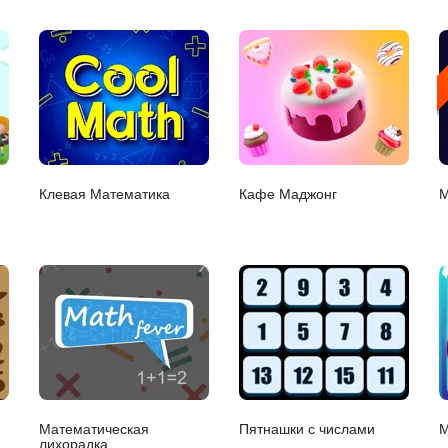
Клевая Математика
Кафе Маджонг
М
Математическая
Пятнашки с числами
М
лихорадка