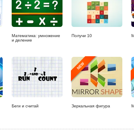
Математика: умножение
Получи 10
М
и деление
NEW
Беги и считай
Зеркальная фигура
М