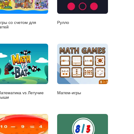
гры со счетом для
Рулло
етей
атематика vs Летучие
Матем-игры
мыши