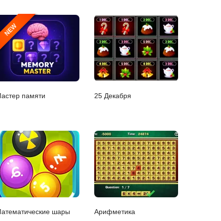
NEW
астер памяти
25 Декабря
атематические шары
Арифметика