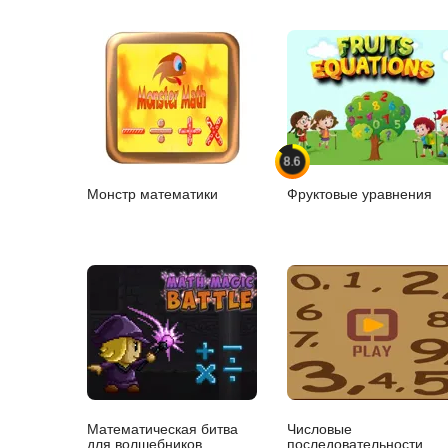
8.6
Монстр математики
Фруктовые уравнения
Математическая битва
Числовые
для волшебников
последовательности