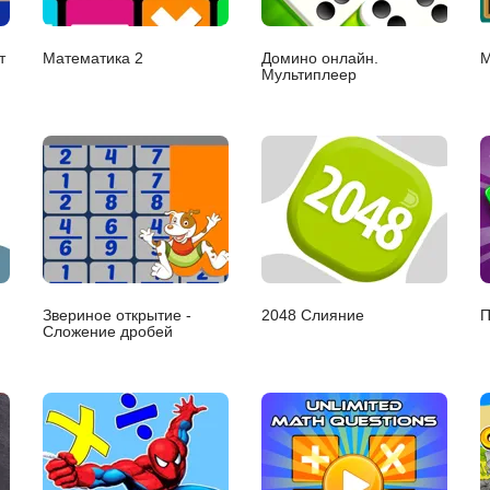
т
Математика 2
Домино онлайн.
М
Мультиплеер
Звериное открытие -
2048 Слияние
П
Сложение дробей