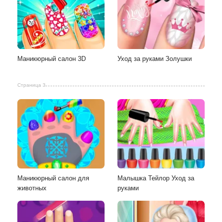
Маникюрный салон 3D
Уход за руками Золушки
Страница 3
Маникюрный салон для
Малышка Тейлор Уход за
животных
руками