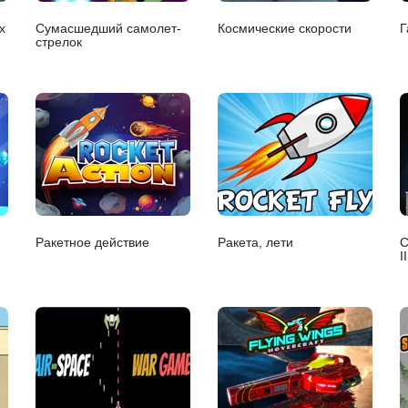
х
Сумасшедший самолет-
Космические скорости
Г
стрелок
Ракетное действие
Ракета, лети
С
II