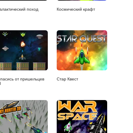
алактический поход
Космический крафт
пасись от пришельцев
Стар Квест
I