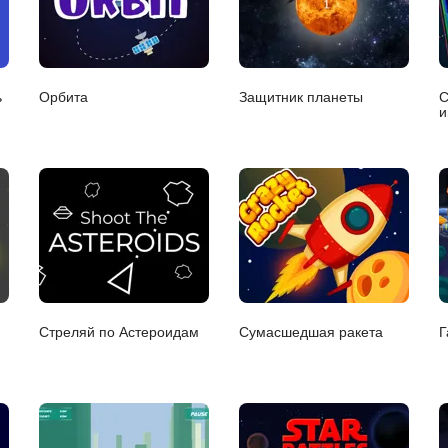
ь
Орбита
Защитник планеты
С
и
и
Стреляй по Астероидам
Сумасшедшая ракета
Г