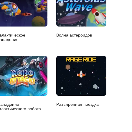
алактическое
Волна астероидов
ападение
ападение
Разъярённая поездка
алактического робота