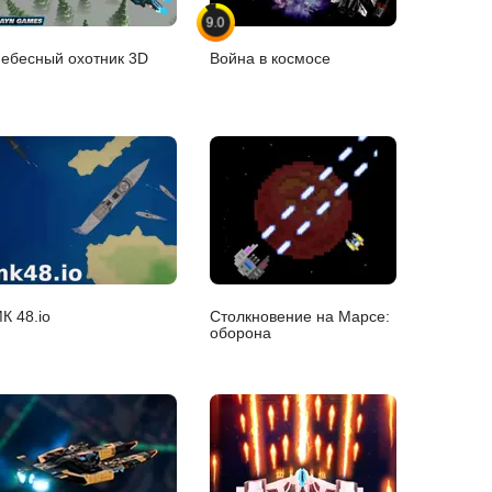
9.0
ебесный охотник 3D
Война в космосе
К 48.io
Столкновение на Марсе:
оборона