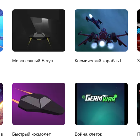
Межзвездный Бегун
Космический корабль I
З
 в
Быстрый космолёт
Война клеток
П