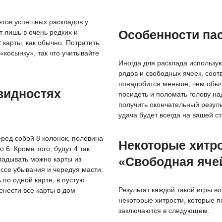
нтов успешных раскладов у
Особенности па
т лишь в очень редких и
 карты, как обычно. Потратить
«косынку», так что учитывайте
Иногда для расклада используют
рядов и свободных ячеек, соот
понадобится меньше, чем обычн
видностях
посидеть и поломать голову н
получить окончательный результ
удача будет всегда на вашей с
еред собой 8 колонок, половина
Некоторые хитро
о 6. Кроме того, будут 4 так
«Свободная яче
ладывать можно карты из
ссе убывания и чередуя масти.
 по одной карте, в пустую
Результат каждой такой игры во
енести все карты в дом
некоторые хитрости, которые п
заключаются в следующем: