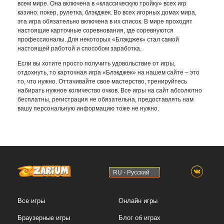
всем мире. Она включена в «классическую тройку» всех игр
казино: покер, рулетка, блэкджек. Во всех игорных домах мира,
эта игра обязательно включена в их список. В мире проходят
настоящие карточные соревнования, где соревнуются
профессионалы. Для некоторых «Блэкджек» стал самой
настоящей работой и способом заработка.
Если вы хотите просто получить удовольствие от игры,
отдохнуть, то карточная игра «Блэкджек» на нашем сайте – это
то, что нужно. Оттачивайте свое мастерство, тренируйтесь
набирать нужное количество очков. Все игры на сайт абсолютно
бесплатны, регистрация не обязательна, предоставлять нам
вашу персональную информацию тоже не нужно.
RU - Русский
Все игры
Онлайн игры
Браузерные игры
Блог об играх