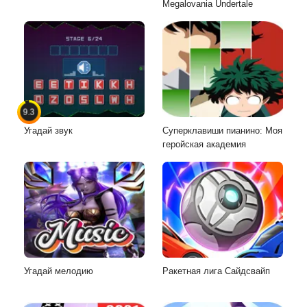
Megalovania Undertale
9.3
Угадай звук
Суперклавиши пианино: Моя
геройская академия
Угадай мелодию
Ракетная лига Сайдсвайп