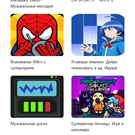
Малышка Хейзл -
EA SPORTS™ UFC® 2
Музыкальные мелодии
Выживание 456го с
Клавиши пианино: Добро
супергероем
пожаловать в ад, Ирума!
Музыкальная доска
Супервечер пятницы: Игра в
кальмара