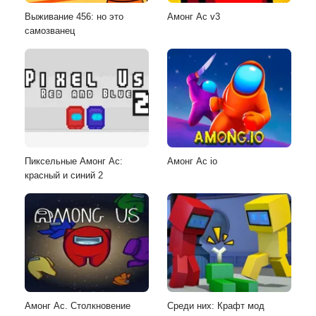
Выживание 456: но это
Амонг Ас v3
самозванец
Пиксельные Амонг Ас:
Амонг Ас io
красный и синий 2
Амонг Ас. Столкновение
Среди них: Крафт мод