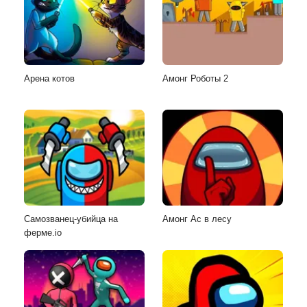
Арена котов
Амонг Роботы 2
Самозванец-убийца на
Амонг Ас в лесу
ферме.io