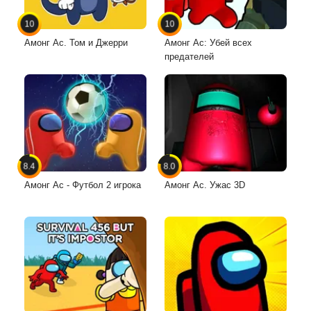
10
10
Амонг Ас. Том и Джерри
Амонг Ас: Убей всех
предателей
8.4
8.0
Амонг Ас - Футбол 2 игрока
Амонг Ас. Ужас 3D