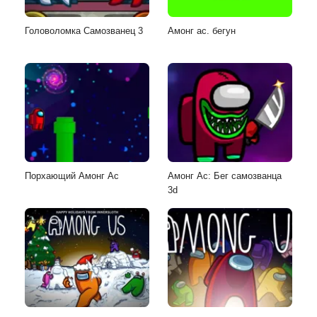
Головоломка Самозванец 3
Амонг ас. бегун
Порхающий Амонг Ас
Амонг Ас: Бег самозванца
3d