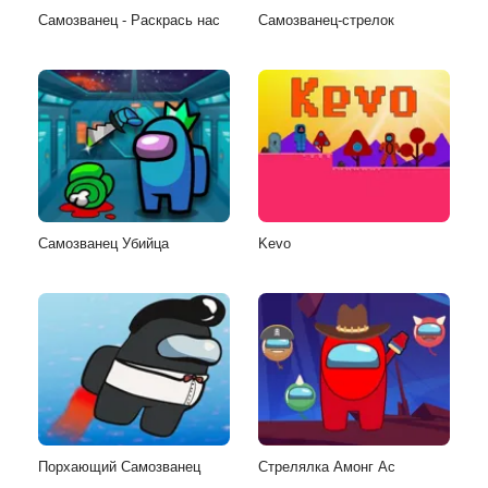
Самозванец - Раскрась нас
Самозванец-стрелок
Самозванец Убийца
Kevo
Порхающий Самозванец
Стрелялка Амонг Ас