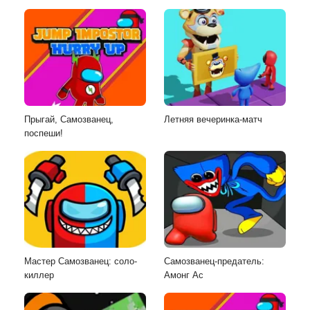
Прыгай, Самозванец,
Летняя вечеринка-матч
поспеши!
Мастер Самозванец: соло-
Самозванец-предатель:
киллер
Амонг Ас