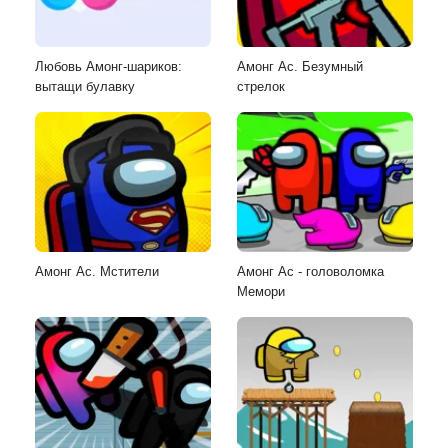
Любовь Амонг-шариков:
Амонг Ас. Безумный
вытащи булавку
стрелок
Амонг Ас. Мстители
Амонг Ас - головоломка
Мемори