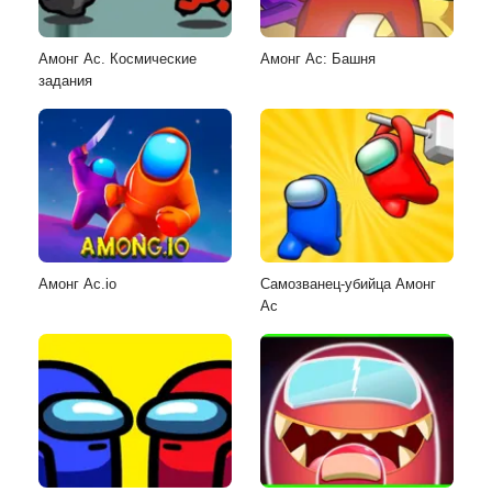
Амонг Ас. Космические
Амонг Ас: Башня
задания
Амонг Ас.io
Самозванец-убийца Амонг
Ас