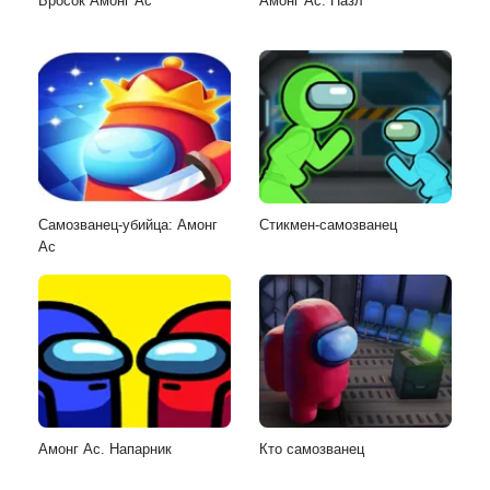
Бросок Амонг Ас
Амонг Ас. Пазл
Самозванец-убийца: Амонг
Стикмен-самозванец
Ас
Амонг Ас. Напарник
Кто самозванец