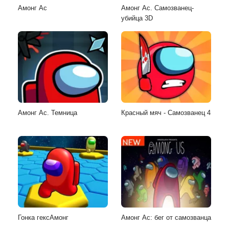
Амонг Ас
Амонг Ас. Самозванец-
убийца 3D
Амонг Ас. Темница
Красный мяч - Самозванец 4
Гонка гексАмонг
Амонг Ас: бег от самозванца