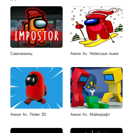
Самозванец
Амонг Ас. Небесные лыжи
Амонг Ас. Побег 3D
Амонг Ас. Майнкрафт