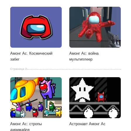
Амонг Ас. Космический
Амонг Ас: война
забег
мультиплеер
Страница 2
Амонг Ас: стропы
Астронавт Амонг Ас
дирижабля