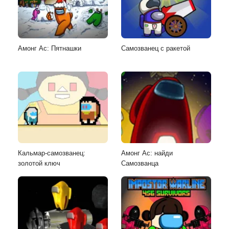
Амонг Ас: Пятнашки
Самозванец с ракетой
Кальмар-самозванец:
Амонг Ас: найди
золотой ключ
Самозванца